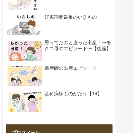
妊娠期間最長のいきもの
思ってたのと違った出産！〜モ
クコ母のエピソード〜【後編】
助産師の出産エピソード
産科病棟ものがたり【14】
プロフィール