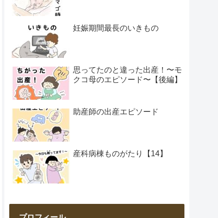
妊娠期間最長のいきもの
思ってたのと違った出産！〜モ
クコ母のエピソード〜【後編】
助産師の出産エピソード
産科病棟ものがたり【14】
プロフィール