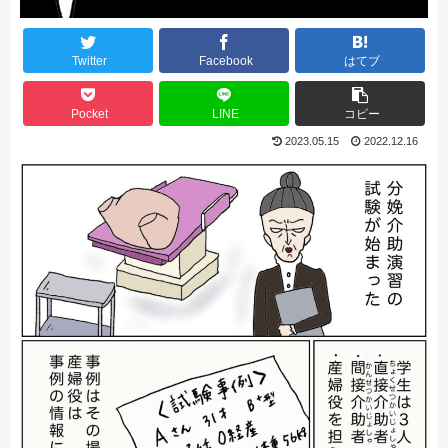
Twitter
Facebook
はてブ
Pocket
LINE
コピー
2023.05.15
2022.12.16