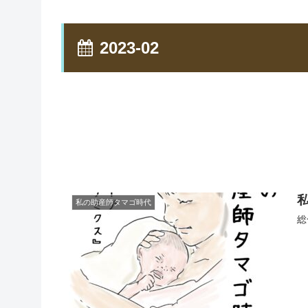
2023-02
私の助産師タマゴ時代
総