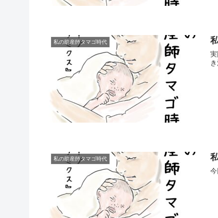
私の助産師タマゴ時代
実
き
私の助産師タマゴ時代
今