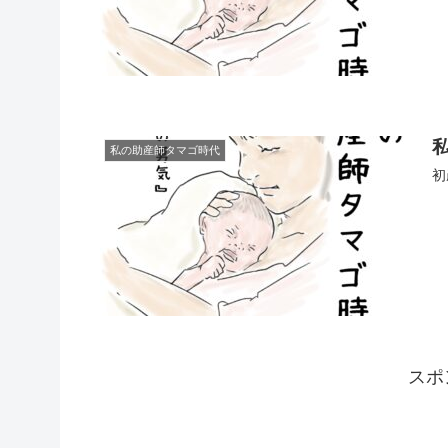
私の助産師タマゴ時代
初
スポ