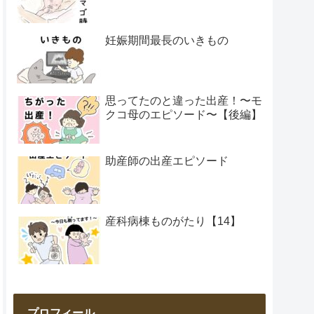
妊娠期間最長のいきもの
思ってたのと違った出産！〜モ
クコ母のエピソード〜【後編】
助産師の出産エピソード
産科病棟ものがたり【14】
プロフィール