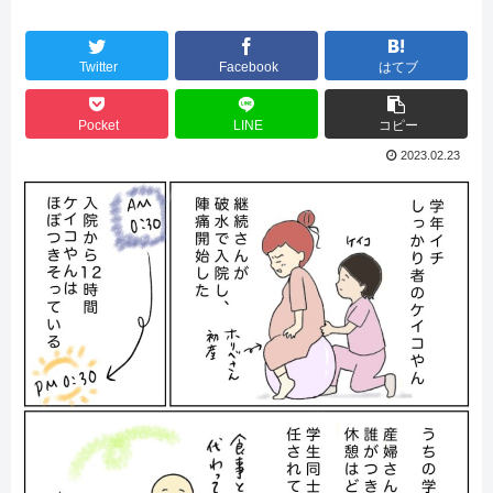
Twitter
Facebook
はてブ
Pocket
LINE
コピー
2023.02.23