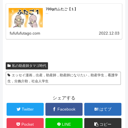
700gのふたご【１】
...
fufufufutago.com
2022.12.03
私の助産師タマゴ時代
エッセイ漫画，出産，助産師，助産師になりたい，助産学生，看護学
生，分娩介助，社会人学生
シェアする
Twitter
Facebook
はてブ
Pocket
LINE
コピー